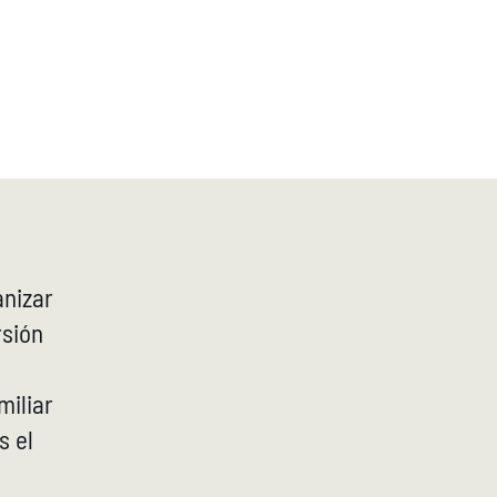
LE REGALO
PINTA EN TU CASA
SAN VALENTIN
anizar
rsión
miliar
s el