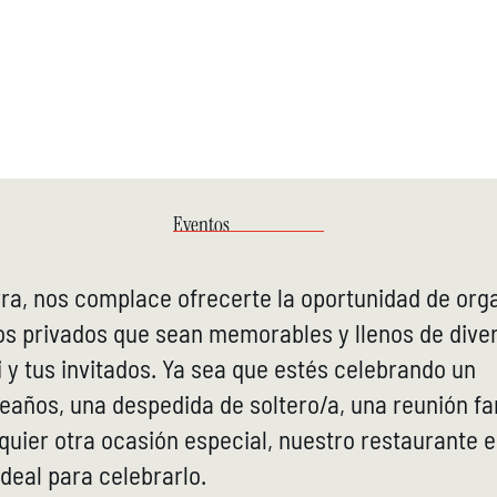
ERVAS
EVENTOS
NOSOTROS
FAQ
COMO LLEGAR
VA
Eventos
ra, nos complace ofrecerte la oportunidad de org
os privados que sean memorables y llenos de dive
i y tus invitados. Ya sea que estés celebrando un
años, una despedida de soltero/a, una reunión fa
quier otra ocasión especial, nuestro restaurante e
ideal para celebrarlo.