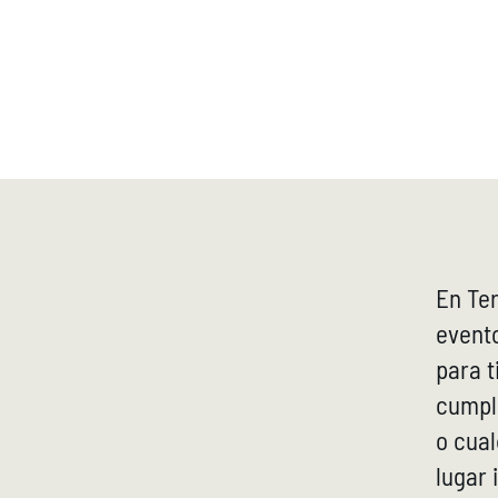
MENÚ
RES
En Ter
event
para t
cumple
o cual
lugar 